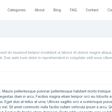
Categories
About
Blog
FAQ
Contact
Co
, sed do eiusmod tempor incididunt ut labore et dolore magna aliqua.
Duis aute irure dolor in reprehenderit in voluptate velit esse cillum 
Mauris pellentesque pulvinar pellentesque habitant morbi tristique s
ue egestas diam in arcu. Facilisis magna etiam tempor orci eu loborti
s. Eget duis at tellus at urna. Ultrices sagittis orci a scelerisque pur
isl. Sit amet commodo nulla facilisi nullam vehicula ipsum a arcu. Qu