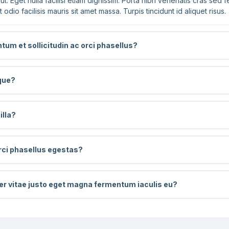
t. Eget nulla facilisi etiam dignissim. Porta nibh venenatis cras sed f
 odio facilisis mauris sit amet massa. Turpis tincidunt id aliquet risus.
um et sollicitudin ac orci phasellus?
eque?
illa?
orci phasellus egestas?
Eu feugiat pretium nibh ipsum consequat. Integer vitae justo eget magna fermentum iaculis eu?