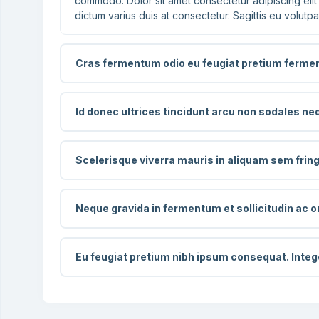
commodo. Dolor sit amet consectetur adipiscing elit u
dictum varius duis at consectetur. Sagittis eu volutpat
Cras fermentum odio eu feugiat pretium ferment
Id donec ultrices tincidunt arcu non sodales n
Scelerisque viverra mauris in aliquam sem fring
Neque gravida in fermentum et sollicitudin ac 